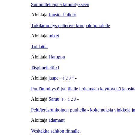
Suunnitteluapua lämmitykseen
Aloittaja
Juusto_Pallero
Tukilämmitys patteriverkon paluupuolelle
Aloittaja
mixet
Tulilattia
Aloittaja
Hamppu
Jäspi pelletti xl
Aloittaja
jaape
«
1
2
3
4
»
Puulämmitys öljyn tilalle hoitamaan käyttövettä ja ositt
Aloittaja
Samu_s
«
1
2
3
»
Pelti/teräsrunkoinen puuhella - kokemuksia vinkkejä j
Aloittaja
adamant
Vesitakka sähkön rinnalle.