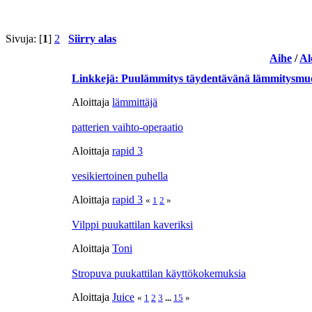
Sivuja: [
1
]
2
Siirry alas
Aihe
/
Al
Linkkejä: Puulämmitys täydentävänä lämmitysmu
Aloittaja
lämmittäjä
patterien vaihto-operaatio
Aloittaja
rapid 3
vesikiertoinen puhella
Aloittaja
rapid 3
«
1
2
»
Vilppi puukattilan kaveriksi
Aloittaja
Toni
Stropuva puukattilan käyttökokemuksia
Aloittaja
Juice
«
1
2
3
...
15
»