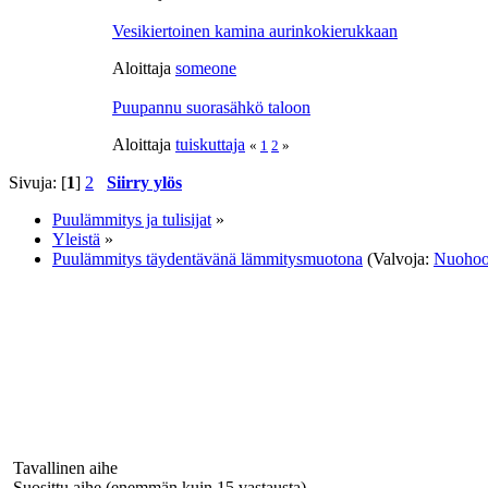
Vesikiertoinen kamina aurinkokierukkaan
Aloittaja
someone
Puupannu suorasähkö taloon
Aloittaja
tuiskuttaja
«
1
2
»
Sivuja: [
1
]
2
Siirry ylös
Puulämmitys ja tulisijat
»
Yleistä
»
Puulämmitys täydentävänä lämmitysmuotona
(Valvoja:
Nuohoo
Tavallinen aihe
Suosittu aihe (enemmän kuin 15 vastausta)