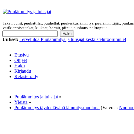
Takat, uunit, puukattilat, puuhellat, puukeskuslämmitys, puulämmittäjät, puukaa
vesikiertoiset takat, kiukaat, hormit, piiput, nuohous, polttopuut
Uutiset:
Tervetuloa Puulämmitys ja tulisijat keskustelufoorumille!
Etusivu
Ohjeet
Haku
Kirjaudu
Rekisteröidy
Puulämmitys ja tulisijat
»
Yleistä
»
Puulämmitys täydentävänä lämmitysmuotona
(Valvoja:
Nuohoo