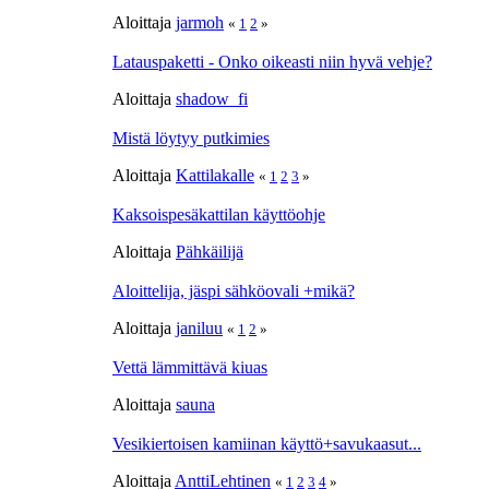
Aloittaja
jarmoh
«
1
2
»
Latauspaketti - Onko oikeasti niin hyvä vehje?
Aloittaja
shadow_fi
Mistä löytyy putkimies
Aloittaja
Kattilakalle
«
1
2
3
»
Kaksoispesäkattilan käyttöohje
Aloittaja
Pähkäilijä
Aloittelija, jäspi sähköovali +mikä?
Aloittaja
janiluu
«
1
2
»
Vettä lämmittävä kiuas
Aloittaja
sauna
Vesikiertoisen kamiinan käyttö+savukaasut...
Aloittaja
AnttiLehtinen
«
1
2
3
4
»