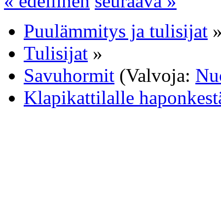
« edellinen
seuraava »
Puulämmitys ja tulisijat
Tulisijat
»
Savuhormit
(Valvoja:
Nu
Klapikattilalle haponkest