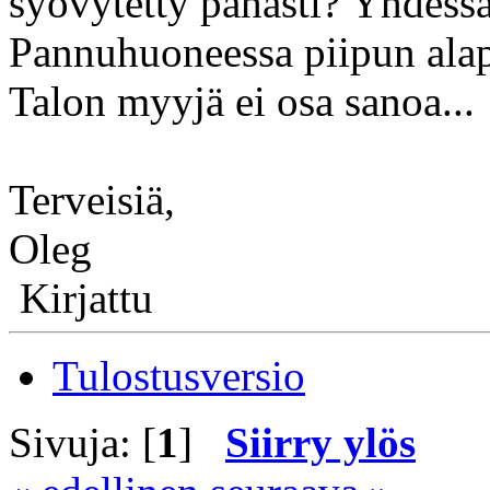
syövytetty pahasti? Yhdessä
Pannuhuoneessa piipun alap
Talon myyjä ei osa sanoa...
Terveisiä,
Oleg
Kirjattu
Tulostusversio
Sivuja: [
1
]
Siirry ylös