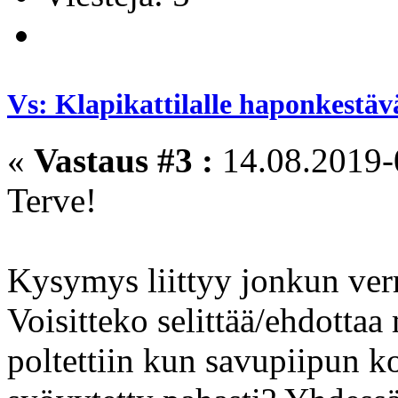
Vs: Klapikattilalle haponkestäv
«
Vastaus #3 :
14.08.2019-
Terve!
Kysymys liittyy jonkun verr
Voisitteko selittää/ehdottaa
poltettiin kun savupiipun ko