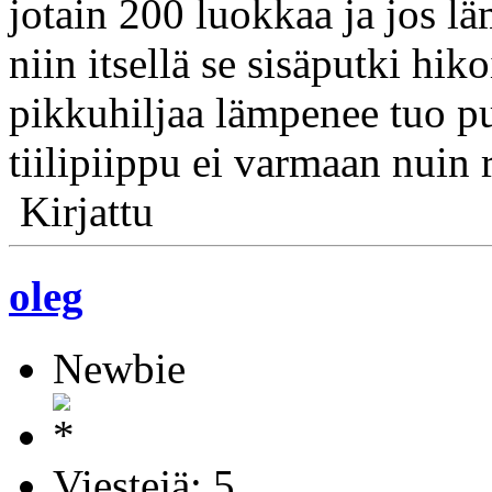
jotain 200 luokkaa ja jos lä
niin itsellä se sisäputki hi
pikkuhiljaa lämpenee tuo pu
tiilipiippu ei varmaan nuin r
Kirjattu
oleg
Newbie
Viestejä: 5