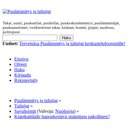
Takat, uunit, puukattilat, puuhellat, puukeskuslämmitys, puulämmittäjät,
puukaasuttimet, vesikiertoiset takat, kiukaat, hormit, piiput, nuohous,
polttopuut
Uutiset:
Tervetuloa Puulämmitys ja tulisijat keskustelufoorumille!
Etusivu
Ohjeet
Haku
Kirjaudu
Rekisteröidy
Puulämmitys ja tulisijat
»
Tulisijat
»
Savuhormit
(Valvoja:
Nuohooja
) »
Klapikattilalle haponkestävä sisäpiippu pakollinen?