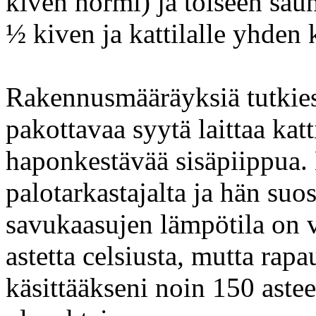
kiven hormi) ja toiseen saun
½ kiven ja kattilalle yhden 
Rakennusmääräyksiä tutkies
pakottavaa syytä laittaa kat
haponkestävää sisäpiippua.
palotarkastajalta ja hän suos
savukaasujen lämpötila on 
astetta celsiusta, mutta rap
käsittääkseni noin 150 astee