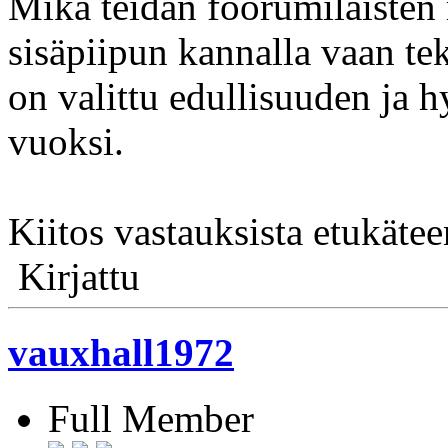
Mikä teidän foorumilaisten 
sisäpiipun kannalla vaan teki
on valittu edullisuuden j
vuoksi.
Kiitos vastauksista etukätee
Kirjattu
vauxhall1972
Full Member