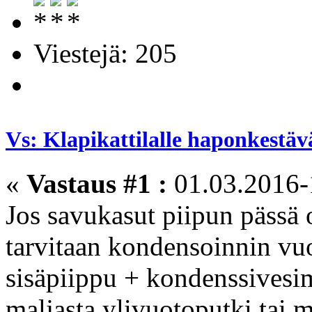
Viestejä: 205
Vs: Klapikattilalle haponkestäv
«
Vastaus #1 :
01.03.2016-
Jos savukasut piipun pässä o
tarvitaan kondensoinnin vu
sisäpiippu + kondenssivesi
maljasta ylivuotoputki tai