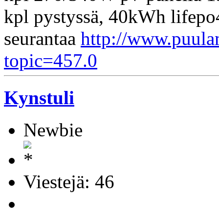
kpl pystyssä, 40kWh life
seurantaa
http://www.puula
topic=457.0
Kynstuli
Newbie
Viestejä: 46