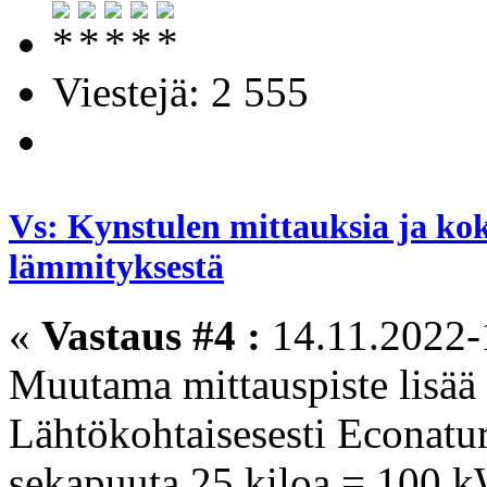
Viestejä: 2 555
Vs: Kynstulen mittauksia ja ko
lämmityksestä
«
Vastaus #4 :
14.11.2022-
Muutama mittauspiste lisää 
Lähtökohtaisesesti Econatu
sekapuuta 25 kiloa = 100 k