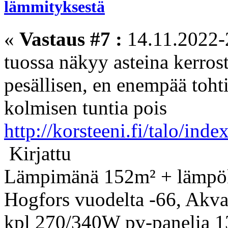
lämmityksestä
«
Vastaus #7 :
14.11.2022-
tuossa näkyy asteina kerro
pesällisen, en enempää toht
kolmisen tuntia pois
http://korsteeni.fi/talo/inde
Kirjattu
Lämpimänä 152m² + lämpök
Hogfors vuodelta -66, Akv
kpl 270/340W pv-panelia 13°