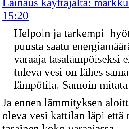
Lainaus käyttäjältä: markk
15:20
Helpoin ja tarkempi hyöt
puusta saatu energiamää
varaaja tasalämpöiseksi el
tuleva vesi on lähes sam
lämpötila. Samoin mitata
Ja ennen lämmityksen aloit
oleva vesi kattilan läpi ett
tasainen koko varaajassa.