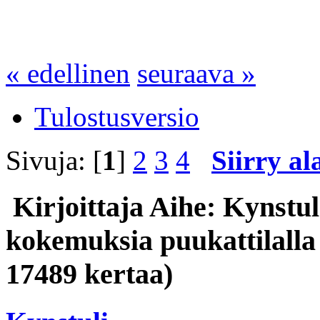
« edellinen
seuraava »
Tulostusversio
Sivuja: [
1
]
2
3
4
Siirry al
Kirjoittaja
Aihe: Kynstul
kokemuksia puukattilalla
17489 kertaa)