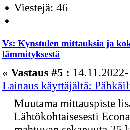
Viestejä: 46
Vs: Kynstulen mittauksia ja ko
lämmityksestä
«
Vastaus #5 :
14.11.2022-
Lainaus käyttäjältä: Pähkäi
Muutama mittauspiste lis
Lähtökohtaisesesti Econa
mahtuvan sekapuuta 25 k