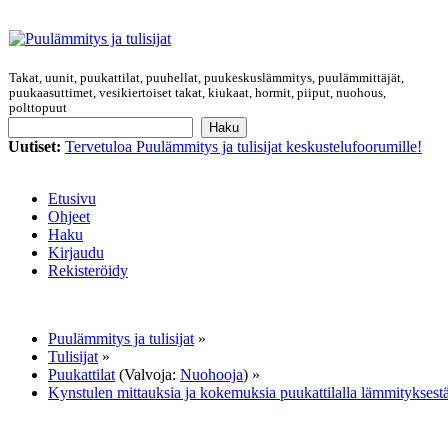
Takat, uunit, puukattilat, puuhellat, puukeskuslämmitys, puulämmittäjät,
puukaasuttimet, vesikiertoiset takat, kiukaat, hormit, piiput, nuohous,
polttopuut
Uutiset:
Tervetuloa Puulämmitys ja tulisijat keskustelufoorumille!
Etusivu
Ohjeet
Haku
Kirjaudu
Rekisteröidy
Puulämmitys ja tulisijat
»
Tulisijat
»
Puukattilat
(Valvoja:
Nuohooja
) »
Kynstulen mittauksia ja kokemuksia puukattilalla lämmityksest