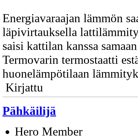
Energiavaraajan lämmön saa
läpivirtauksella lattilämmit
saisi kattilan kanssa samaan
Termovarin termostaatti estää
huonelämpötilaan lämmityks
Kirjattu
Pähkäilijä
Hero Member