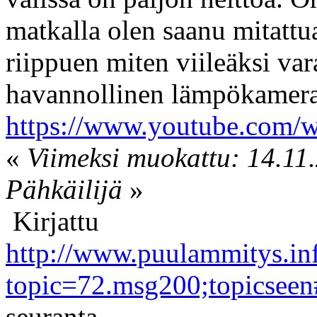
matkalla olen saanu mitattu
riippuen miten viileäksi var
havannollinen lämpökamer
https://www.youtube.com/w
«
Viimeksi muokattu: 14.11.
Pähkäilijä
»
Kirjattu
http://www.puulammitys.in
topic=72.msg200;topicsee
seuranta