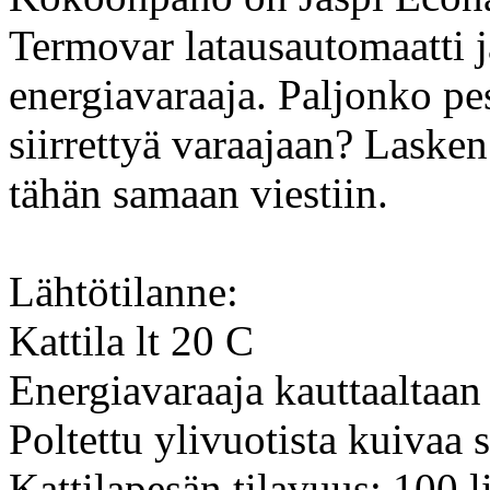
Termovar latausautomaatti j
energiavaraaja. Paljonko pes
siirrettyä varaajaan? Lask
tähän samaan viestiin.
Lähtötilanne:
Kattila lt 20 C
Energiavaraaja kauttaaltaan
Poltettu ylivuotista kuivaa 
Kattilapesän tilavuus: 100 li