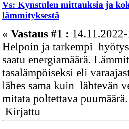
Vs: Kynstulen mittauksia ja ko
lämmityksestä
«
Vastaus #1 :
14.11.2022-
Helpoin ja tarkempi hyötys
saatu energiamäärä. Lämmit
tasalämpöiseksi eli varaajast
lähes sama kuin lähtevän v
mitata poltettava puumäärä.
Kirjattu