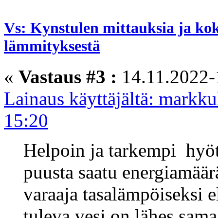
Vs: Kynstulen mittauksia ja ko
lämmityksestä
«
Vastaus #3 :
14.11.2022-
Lainaus käyttäjältä: markk
15:20
Helpoin ja tarkempi hyöt
puusta saatu energiamää
varaaja tasalämpöiseksi el
tuleva vesi on lähes sam