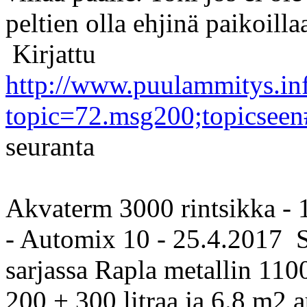
peltien olla ehjinä paikoilla
Kirjattu
http://www.puulammitys.in
topic=72.msg200;topicsee
seuranta
Akvaterm 3000 rintsikka -
- Automix 10 - 25.4.2017 S
sarjassa Rapla metallin 1100
200 + 300 litraa ja 6.8 m2 