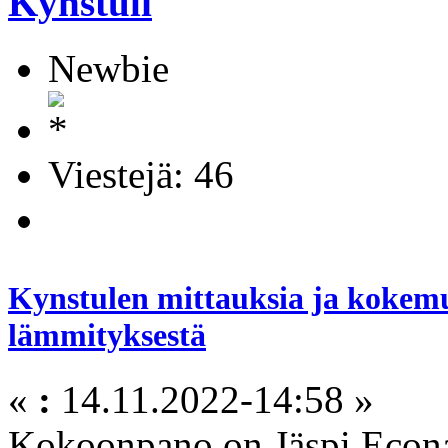
Kynstuli
Newbie
Viestejä: 46
Kynstulen mittauksia ja kokemu
lämmityksestä
«
:
14.11.2022-14:58 »
Kokoonpano on Jäspi Econat