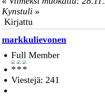
«
Viimeksi muokattu: 28.11.
Kynstuli
»
Kirjattu
markkulievonen
Full Member
Viestejä: 241