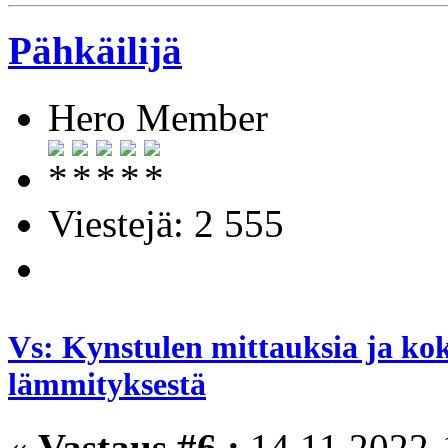
Pähkäilijä
Hero Member
Viestejä: 2 555
Vs: Kynstulen mittauksia ja ko
lämmityksestä
«
Vastaus #6 :
14.11.2022-