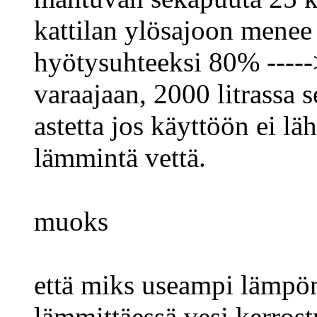
kattilan ylösajoon menee
hyötysuhteeksi 80% ----
varaajaan, 2000 litrassa 
astetta jos käyttöön ei l
lämmintä vettä.
muoks
että miks useampi lämpöm
lämmittäessä vesi kerrost