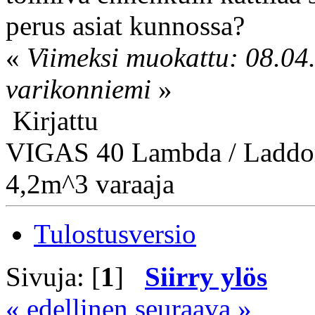
perus asiat kunnossa?
«
Viimeksi muokattu: 08.04.
varikonniemi
»
Kirjattu
VIGAS 40 Lambda / Laddo
4,2m^3 varaaja
Tulostusversio
Sivuja: [
1
]
Siirry ylös
« edellinen
seuraava »