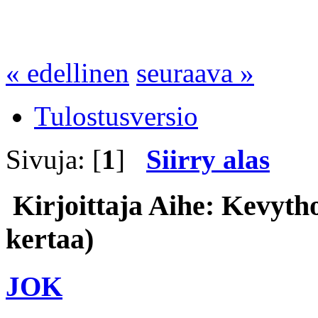
« edellinen
seuraava »
Tulostusversio
Sivuja: [
1
]
Siirry alas
Kirjoittaja
Aihe: Kevyth
kertaa)
JOK