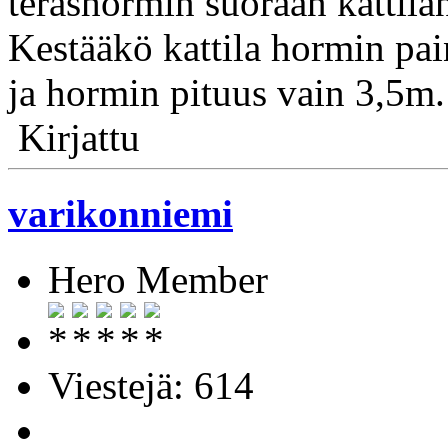
teräshormin suoraan kattila
Kestääkö kattila hormin pai
ja hormin pituus vain 3,5m.
Kirjattu
varikonniemi
Hero Member
Viestejä: 614