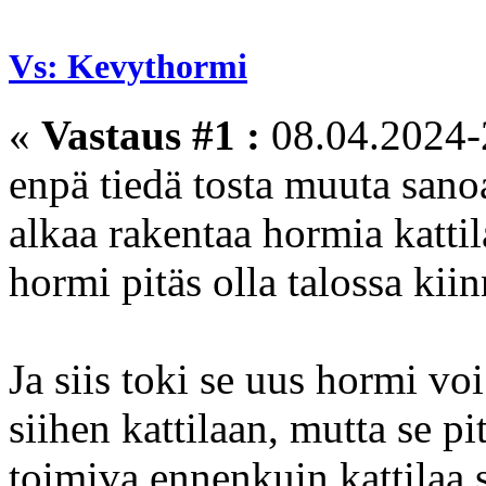
Vs: Kevythormi
«
Vastaus #1 :
08.04.2024-
enpä tiedä tosta muuta sano
alkaa rakentaa hormia kattil
hormi pitäs olla talossa kiinni
Ja siis toki se uus hormi vo
siihen kattilaan, mutta se pi
toimiva ennenkuin kattilaa si