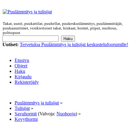
Takat, uunit, puukattilat, puuhellat, puukeskuslämmitys, puulämmittäjät,
puukaasuttimet, vesikiertoiset takat, kiukaat, hormit, piiput, nuohous,
polttopuut
Uutiset:
Tervetuloa Puulämmitys ja tulisijat keskustelufoorumille!
Etusivu
Ohjeet
Haku
Kirjaudu
Rekisteröidy
Puulämmitys ja tulisijat
»
Tulisijat
»
Savuhormit
(Valvoja:
Nuohooja
) »
Kevythormi