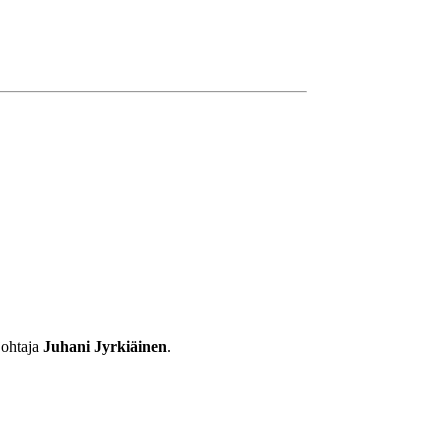
johtaja
Juhani Jyrkiäinen
.