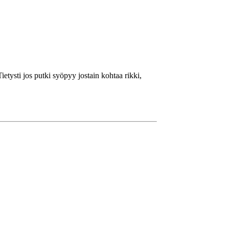
ietysti jos putki syöpyy jostain kohtaa rikki,