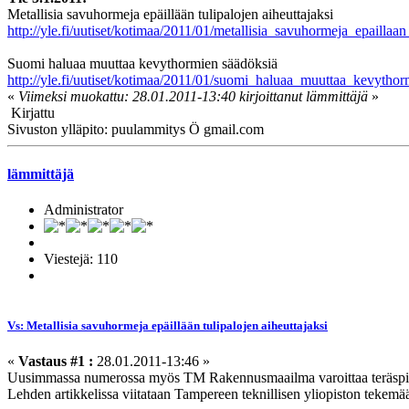
Metallisia savuhormeja epäillään tulipalojen aiheuttajaksi
http://yle.fi/uutiset/kotimaa/2011/01/metallisia_savuhormeja_epaillaa
Suomi haluaa muuttaa kevythormien säädöksiä
http://yle.fi/uutiset/kotimaa/2011/01/suomi_haluaa_muuttaa_kevyth
«
Viimeksi muokattu: 28.01.2011-13:40 kirjoittanut lämmittäjä
»
Kirjattu
Sivuston ylläpito: puulammitys Ö gmail.com
lämmittäjä
Administrator
Viestejä: 110
Vs: Metallisia savuhormeja epäillään tulipalojen aiheuttajaksi
«
Vastaus #1 :
28.01.2011-13:46 »
Uusimmassa numerossa myös TM Rakennusmaailma varoittaa teräspii
Lehden artikkelissa viitataan Tampereen teknillisen yliopiston tekemä