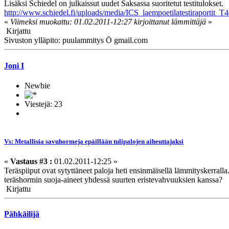
Lisäksi Schiedel on julkaissut uudet Saksassa suoritetut testitulokset.
http://www.schiedel.fi/uploads/media/ICS_laempoetilatestiraportit
«
Viimeksi muokattu: 01.02.2011-12:27 kirjoittanut lämmittäjä
»
Kirjattu
Sivuston ylläpito: puulammitys Ö gmail.com
Joni I
Newbie
Viestejä: 23
Vs: Metallisia savuhormeja epäillään tulipalojen aiheuttajaksi
«
Vastaus #3 :
01.02.2011-12:25 »
Teräspiiput ovat sytyttäneet paloja heti ensinmäisellä lämmityskerra
teräshormin suoja-aineet yhdessä suurten eristevahvuuksien kanssa?
Kirjattu
Pähkäilijä