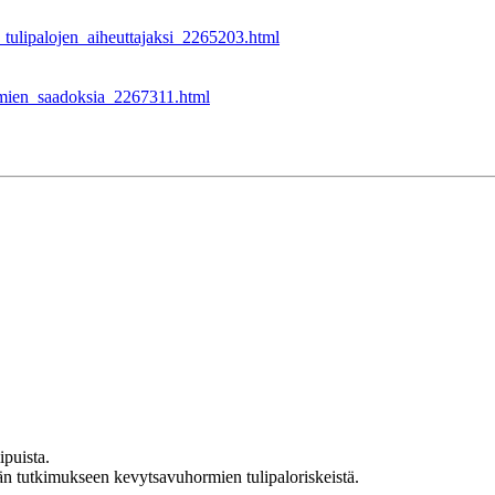
n_tulipalojen_aiheuttajaksi_2265203.html
ormien_saadoksia_2267311.html
puista.
än tutkimukseen kevytsavuhormien tulipaloriskeistä.