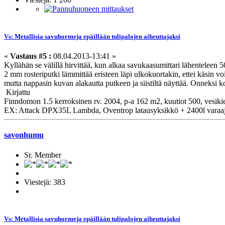
Vs: Metallisia savuhormeja epäillään tulipalojen aiheuttajaksi
«
Vastaus #5 :
08.04.2013-13:41 »
Kyllähän se välillä hirvittää, kun alkaa savukaasumittari lähenteleen 5
2 mm rosteriputki lämmittää eristeen läpi ulkokuortakin, ettei käsin voi
mutta nappasin kuvan alakautta putkeen ja siistiltä näyttää. Onneksi ko
Kirjattu
Finndomon 1.5 kerroksinen rv. 2004, p-a 162 m2, kuutiot 500, vesiki
EX: Attack DPX35L Lambda, Oventrop latausyksikkö + 2400l varaa
savonhumu
Sr. Member
Viestejä: 383
Vs: Metallisia savuhormeja epäillään tulipalojen aiheuttajaksi