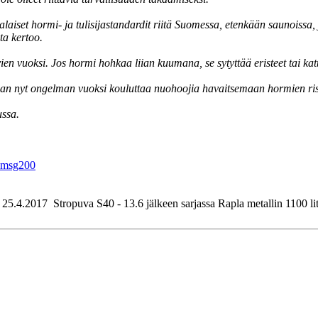
palaiset hormi- ja tulisijastandardit riitä Suomessa, etenkään saunoissa,
ta kertoo.
n vuoksi. Jos hormi hohkaa liian kuumana, se sytyttää eristeet tai katt
an nyt ongelman vuoksi kouluttaa nuohoojia havaitsemaan hormien ris
ussa.
n#msg200
.4.2017 Stropuva S40 - 13.6 jälkeen sarjassa Rapla metallin 1100 litra