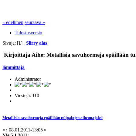
« edellinen
seuraava »
Tulostusversio
Sivuja: [
1
]
Siirry alas
Kirjoittaja
Aihe: Metallisia savuhormeja epäillään tu
lämmittäjä
Administrator
Viestejä: 110
Metallisia savuhormeja epäillään tulipalojen aiheuttajaksi
«
:
08.01.2011-13:05 »
Yle 5.1.2011: