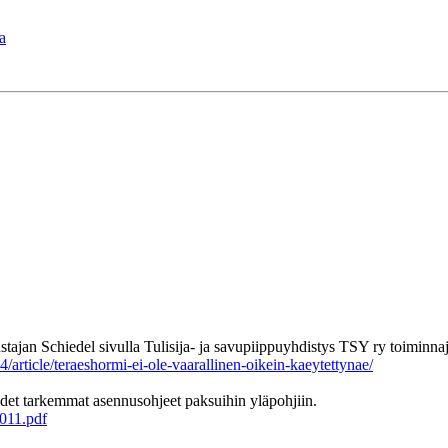
a
tajan Schiedel sivulla Tulisija- ja savupiippuyhdistys TSY ry toiminna
4/article/teraeshormi-ei-ole-vaarallinen-oikein-kaeytettynae/
det tarkemmat asennusohjeet paksuihin yläpohjiin.
011.pdf