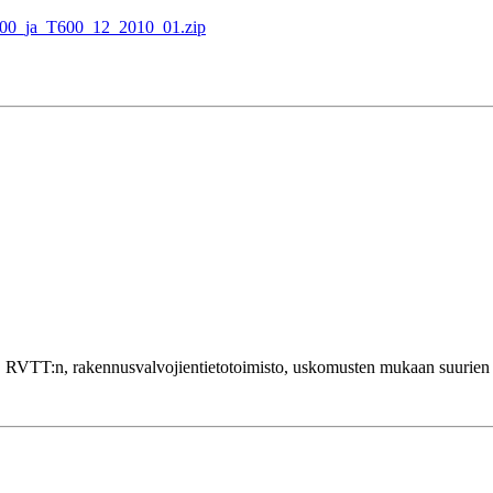
_T400_ja_T600_12_2010_01.zip
lla. RVTT:n, rakennusvalvojientietotoimisto, uskomusten mukaan suurien