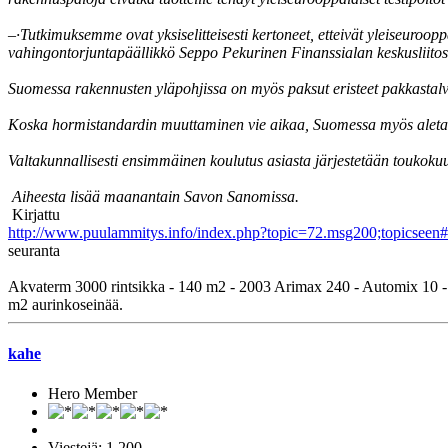
–·Tutkimuksemme ovat yksiselitteisesti kertoneet, etteivät yleiseuroop
vahingontorjuntapäällikkö Seppo Pekurinen Finanssialan keskusliitos
Suomessa rakennusten yläpohjissa on myös paksut eristeet pakkastalvie
Koska hormistandardin muuttaminen vie aikaa, Suomessa myös aleta
Valtakunnallisesti ensimmäinen koulutus asiasta järjestetään toukoku
Aiheesta lisää maanantain Savon Sanomissa.
Kirjattu
http://www.puulammitys.info/index.php?topic=72.msg200;topicsee
seuranta
Akvaterm 3000 rintsikka - 140 m2 - 2003 Arimax 240 - Automix 10 - 25
m2 aurinkoseinää.
kahe
Hero Member
Viestejä: 1 200