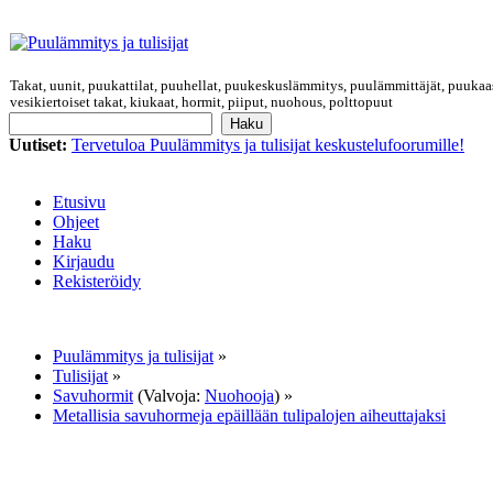
Takat, uunit, puukattilat, puuhellat, puukeskuslämmitys, puulämmittäjät, puukaa
vesikiertoiset takat, kiukaat, hormit, piiput, nuohous, polttopuut
Uutiset:
Tervetuloa Puulämmitys ja tulisijat keskustelufoorumille!
Etusivu
Ohjeet
Haku
Kirjaudu
Rekisteröidy
Puulämmitys ja tulisijat
»
Tulisijat
»
Savuhormit
(Valvoja:
Nuohooja
) »
Metallisia savuhormeja epäillään tulipalojen aiheuttajaksi