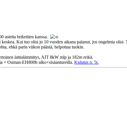
00 astetta brikettien kanssa.
 koskea. Kai tuo olisi jo 10 vuoden aikana palanut, jos ongelmia olisi. T
hta, ehkä parin viikon päästä, helpottaa tuokin.
ertoinen lattialämmitys, AIT 8kW mlp ja 182m reikä.
ja + Ouman-EH800b ulko+sisäantureilla.
Kulutus n. 5t.