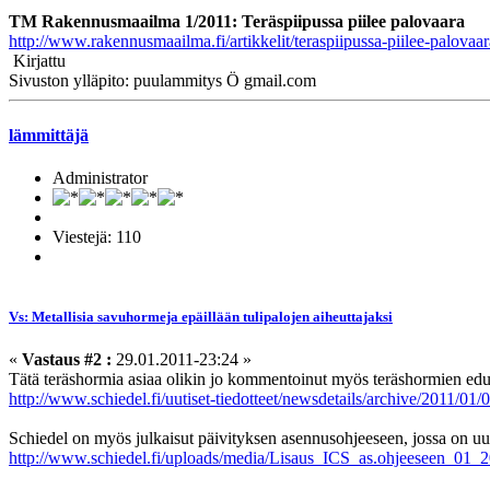
TM Rakennusmaailma 1/2011: Teräspiipussa piilee palovaara
http://www.rakennusmaailma.fi/artikkelit/teraspiipussa-piilee-palovaar
Kirjattu
Sivuston ylläpito: puulammitys Ö gmail.com
lämmittäjä
Administrator
Viestejä: 110
Vs: Metallisia savuhormeja epäillään tulipalojen aiheuttajaksi
«
Vastaus #2 :
29.01.2011-23:24 »
Tätä teräshormia asiaa olikin jo kommentoinut myös teräshormien edus
http://www.schiedel.fi/uutiset-tiedotteet/newsdetails/archive/2011/01/0
Schiedel on myös julkaisut päivityksen asennusohjeeseen, jossa on uu
http://www.schiedel.fi/uploads/media/Lisaus_ICS_as.ohjeeseen_01_2