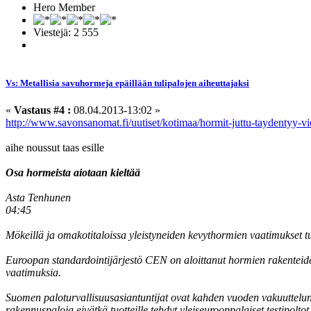
Hero Member
Viestejä: 2 555
Vs: Metallisia savuhormeja epäillään tulipalojen aiheuttajaksi
«
Vastaus #4 :
08.04.2013-13:02 »
http://www.savonsanomat.fi/uutiset/kotimaa/hormit-juttu-taydentyy-v
aihe noussut taas esille
Osa hormeista aiotaan kieltää
Asta Tenhunen
04:45
Mökeillä ja omakotitaloissa yleistyneiden kevythormien vaatimukset 
Euroopan standardointijärjestö CEN on aloittanut hormien rakenteiden
vaatimuksia.
Suomen paloturvallisuusasiantuntijat ovat kahden vuoden vakuuttelu
rakennuspaloja eivätkä tuotteille tehdyt yleiseurooppalaiset testipoltot 