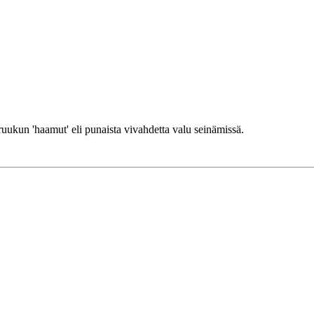
ruukun 'haamut' eli punaista vivahdetta valu seinämissä.