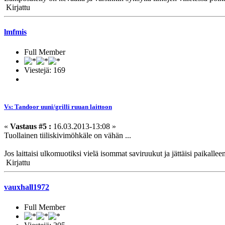
Kirjattu
lmfmis
Full Member
Viestejä: 169
Vs: Tandoor uuni/grilli ruuan laittoon
«
Vastaus #5 :
16.03.2013-13:08 »
Tuollainen tiiliskivimöhkäle on vähän ...
Jos laittaisi ulkomuotiksi vielä isommat saviruukut ja jättäisi paikalle
Kirjattu
vauxhall1972
Full Member