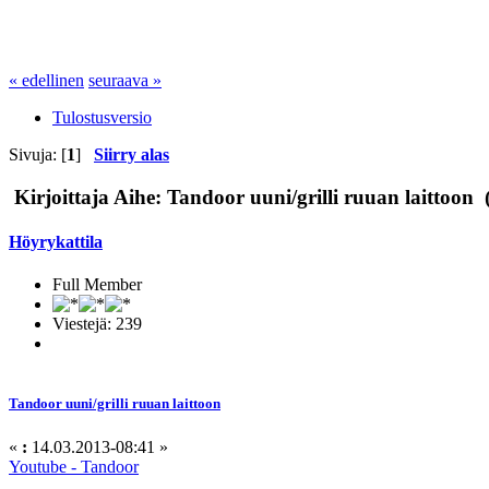
« edellinen
seuraava »
Tulostusversio
Sivuja: [
1
]
Siirry alas
Kirjoittaja
Aihe: Tandoor uuni/grilli ruuan laittoon 
Höyrykattila
Full Member
Viestejä: 239
Tandoor uuni/grilli ruuan laittoon
«
:
14.03.2013-08:41 »
Youtube - Tandoor