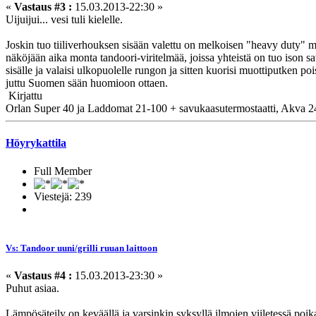
«
Vastaus #3 :
15.03.2013-22:30 »
Uijuijui... vesi tuli kielelle.
Joskin tuo tiiliverhouksen sisään valettu on melkoisen "heavy duty" m
näköjään aika monta tandoori-viritelmää, joissa yhteistä on tuo ison 
sisälle ja valaisi ulkopuolelle rungon ja sitten kuorisi muottiputken po
juttu Suomen sään huomioon ottaen.
Kirjattu
Orlan Super 40 ja Laddomat 21-100 + savukaasutermostaatti, Akva
Höyrykattila
Full Member
Viestejä: 239
Vs: Tandoor uuni/grilli ruuan laittoon
«
Vastaus #4 :
15.03.2013-23:30 »
Puhut asiaa.
Lämpösäteily on keväällä ja varsinkin syksyllä ilmojen viiletessä poik