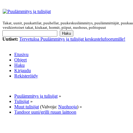
Takat, uunit, puukattilat, puuhellat, puukeskuslämmitys, puulämmittäjät, puukaa
vesikiertoiset takat, kiukaat, hormit, piiput, nuohous, polttopuut
Uutiset:
Tervetuloa Puulämmitys ja tulisijat keskustelufoorumille!
Etusivu
Ohjeet
Haku
Kirjaudu
Rekisteröidy
Puulämmitys ja tulisijat
»
Tulisijat
»
Muut tulisijat
(Valvoja:
Nuohooja
) »
Tandoor uuni/grilli ruuan laittoon