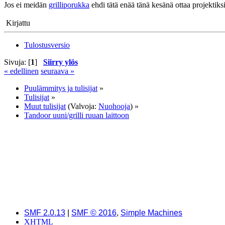
Jos ei meidän
grilliporukka
ehdi tätä enää tänä kesänä ottaa projektiksi
Kirjattu
Tulostusversio
Sivuja: [
1
]
Siirry ylös
« edellinen
seuraava »
Puulämmitys ja tulisijat
»
Tulisijat
»
Muut tulisijat
(Valvoja:
Nuohooja
) »
Tandoor uuni/grilli ruuan laittoon
SMF 2.0.13
|
SMF © 2016
,
Simple Machines
XHTML