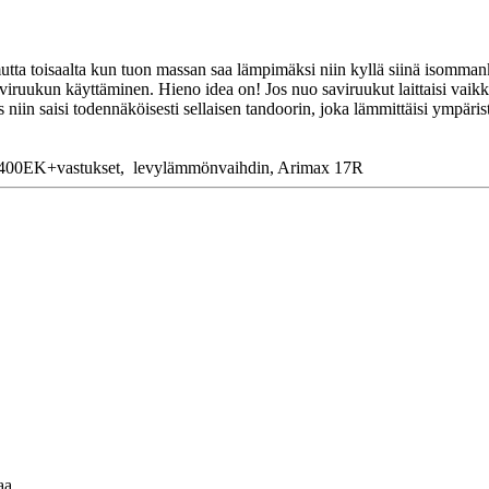
utta toisaalta kun tuon massan saa lämpimäksi niin kyllä siinä isommank
saviruukun käyttäminen. Hieno idea on! Jos nuo saviruukut laittaisi vaik
is niin saisi todennäköisesti sellaisen tandoorin, joka lämmittäisi ympär
 2400EK+vastukset, levylämmönvaihdin, Arimax 17R
aa.