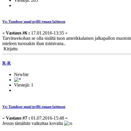
Viestejä: 205
Vs: Tandoor uuni/grilli ruuan laittoon
«
Vastaus #6 :
17.01.2016-13:35 »
Tarvitseekohan se olla sisältä tuon amerikkalaisen jalkapallon muotoin
mieleen tuossakin ihan toimivana..
Kirjattu
R-R
Newbie
Viestejä: 1
Vs: Tandoor uuni/grilli ruuan laittoon
«
Vastaus #7 :
01.07.2016-15:48 »
Jessus tämähän vaikuttaa kovalta