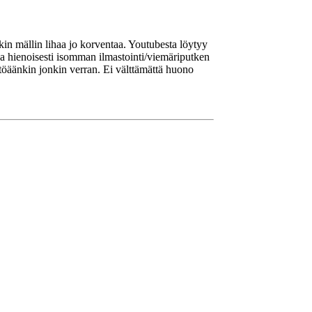
in mällin lihaa jo korventaa. Youtubesta löytyy
ka hienoisesti isomman ilmastointi/viemäriputken
istöäänkin jonkin verran. Ei välttämättä huono