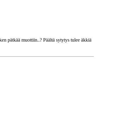
en pätkää muottiin..? Päältä sytytys tulee äkkiä