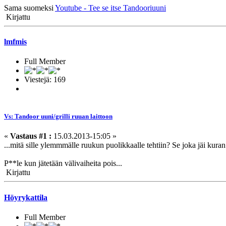
Sama suomeksi
Youtube - Tee se itse Tandooriuuni
Kirjattu
lmfmis
Full Member
Viestejä: 169
Vs: Tandoor uuni/grilli ruuan laittoon
«
Vastaus #1 :
15.03.2013-15:05 »
...mitä sille ylemmmälle ruukun puolikkaalle tehtiin? Se joka jäi kuran 
P**le kun jätetään välivaiheita pois...
Kirjattu
Höyrykattila
Full Member