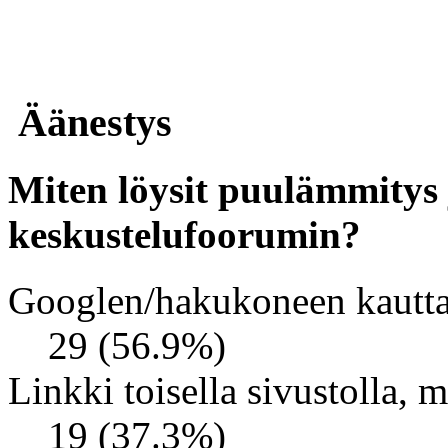
Äänestys
Miten löysit puulämmitys j
keskustelufoorumin?
Googlen/hakukoneen kautt
29 (56.9%)
Linkki toisella sivustolla, m
19 (37.3%)