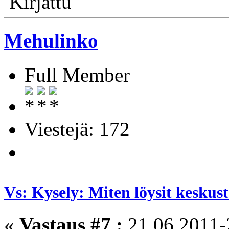
Kirjattu
Mehulinko
Full Member
Viestejä: 172
Vs: Kysely: Miten löysit kesku
«
Vastaus #7 :
21.06.2011-