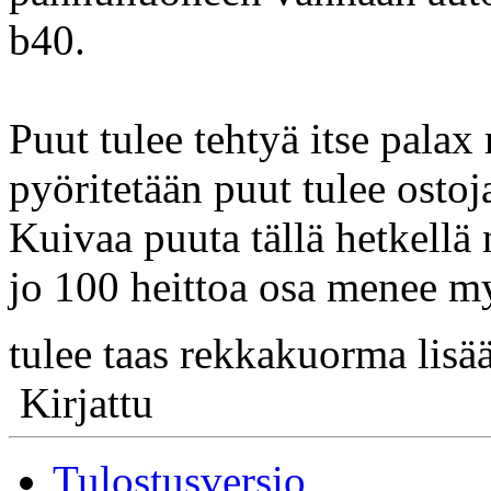
b40.
Puut tulee tehtyä itse palax 
pyöritetään puut tulee osto
Kuivaa puuta tällä hetkellä 
jo 100 heittoa osa menee m
tulee taas rekkakuorma lis
Kirjattu
Tulostusversio