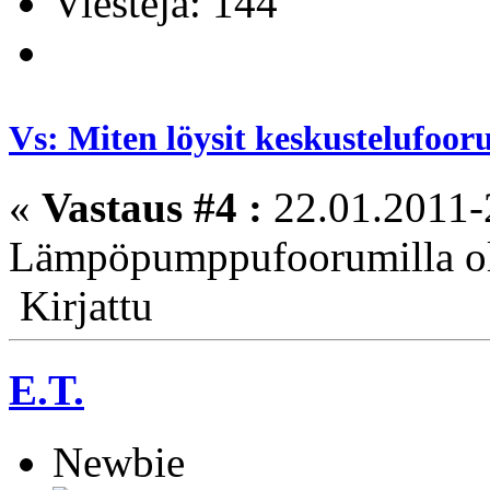
Viestejä: 144
Vs: Miten löysit keskustelufoo
«
Vastaus #4 :
22.01.2011-
Lämpöpumppufoorumilla ol
Kirjattu
E.T.
Newbie