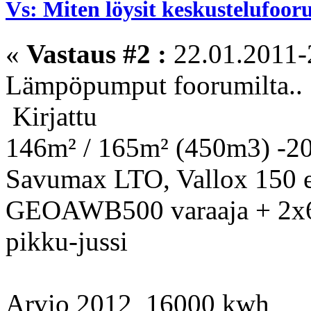
Vs: Miten löysit keskustelufoo
«
Vastaus #2 :
22.01.2011-
Lämpöpumput foorumilta..
Kirjattu
146m² / 165m² (450m3) -2
Savumax LTO, Vallox 150 ef
GEOAWB500 varaaja + 2x6k
pikku-jussi
Arvio 2012 16000 kwh