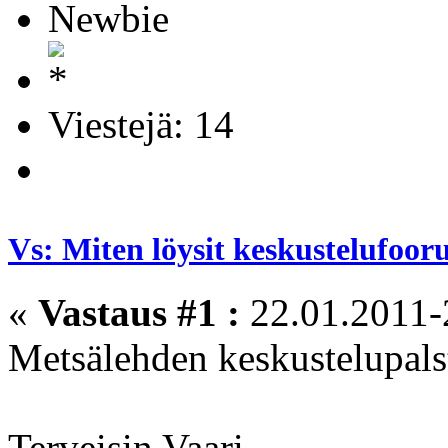
Newbie
Viestejä: 14
Vs: Miten löysit keskustelufoo
«
Vastaus #1 :
22.01.2011-
Metsälehden keskustelupalst
Terveisin Vaari