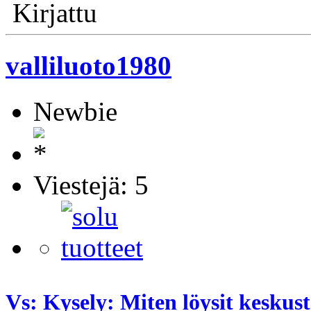
Kirjattu
valliluoto1980
Newbie
Viestejä: 5
Vs: Kysely: Miten löysit kesku