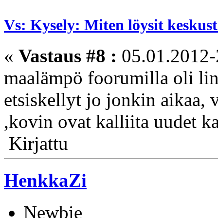
Vs: Kysely: Miten löysit kesku
«
Vastaus #8 :
05.01.2012-
maalämpö foorumilla oli li
etsiskellyt jo jonkin aikaa, 
,kovin ovat kalliita uudet ka
Kirjattu
HenkkaZi
Newbie