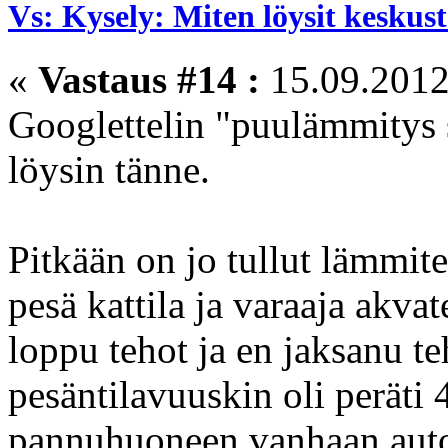
Vs: Kysely: Miten löysit kesku
«
Vastaus #14 :
15.09.2012
Googlettelin "puulämmitys 
löysin tänne.
Pitkään on jo tullut lämmite
pesä kattila ja varaaja akv
loppu tehot ja en jaksanu t
pesäntilavuuskin oli peräti
pannuhuoneen vanhaan autota