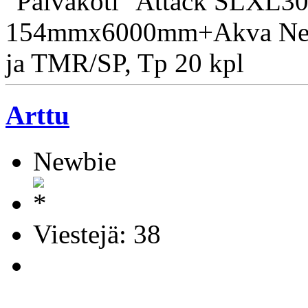
"Päiväkoti" Attack SLXL3
154mmx6000mm+Akva Nero
ja TMR/SP, Tp 20 kpl
Arttu
Newbie
Viestejä: 38