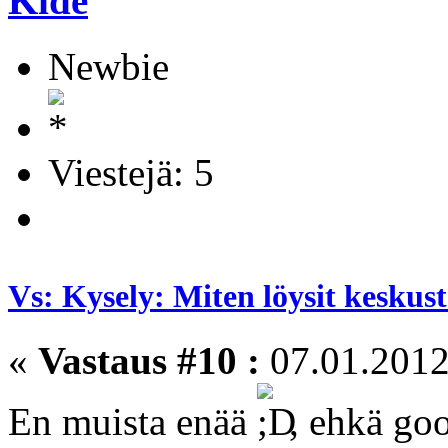
Kide
Newbie
Viestejä: 5
Vs: Kysely: Miten löysit kesku
«
Vastaus #10 :
07.01.2012
En muista enää
, ehkä goo