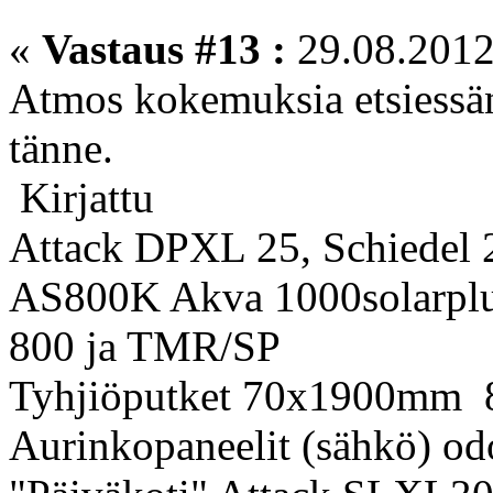
«
Vastaus #13 :
29.08.2012
Atmos kokemuksia etsiessän
tänne.
Kirjattu
Attack DPXL 25, Schiedel
AS800K Akva 1000solarp
800 ja TMR/SP
Tyhjiöputket 70x1900mm 
Aurinkopaneelit (sähkö) odo