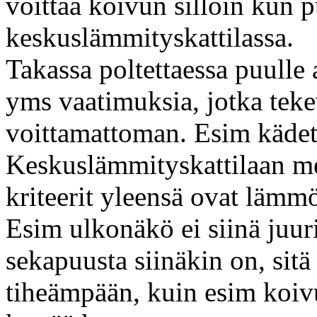
voittaa koivun silloin kun 
keskuslämmityskattilassa.
Takassa poltettaessa puulle 
yms vaatimuksia, jotka teke
voittamattoman. Esim kädet
Keskuslämmityskattilaan m
kriteerit yleensä ovat lämmö
Esim ulkonäkö ei siinä juuri
sekapuusta siinäkin on, sitä
tiheämpään, kuin esim koivu