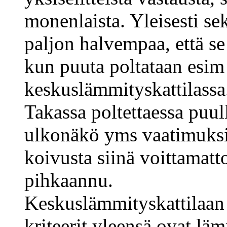
monenlaista. Yleisesti se
paljon halvempaa, että se
kun puuta poltataan esim
keskuslämmityskattilassa
Takassa poltettaessa puull
ulkonäkö yms vaatimuksia
koivusta siinä voittamat
pihkaannu.
Keskuslämmityskattilaan
kriteerit yleensä ovat lä