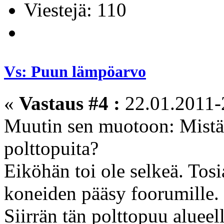
Viestejä: 110
Vs: Puun lämpöarvo
«
Vastaus #4 :
22.01.2011-
Muutin sen muotoon: Mistä 
polttopuita?
Eiköhän toi ole selkeä. Tos
koneiden pääsy foorumille.
Siirrän tän polttopuu alueell