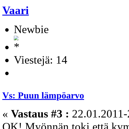
Vaari
Newbie
Viestejä: 14
Vs: Puun lämpöarvo
«
Vastaus #3 :
22.01.2011-
OK! Myönnän toki että kym