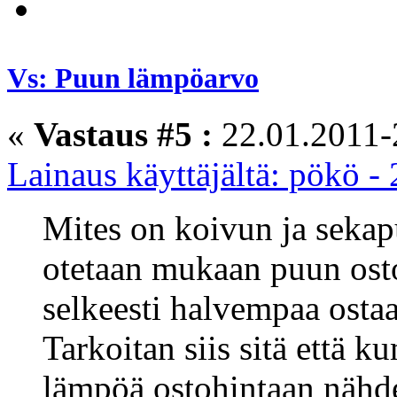
Vs: Puun lämpöarvo
«
Vastaus #5 :
22.01.2011-
Lainaus käyttäjältä: pökö -
Mites on koivun ja seka
otetaan mukaan puun ost
selkeesti halvempaa osta
Tarkoitan siis sitä että 
lämpöä ostohintaan nähd