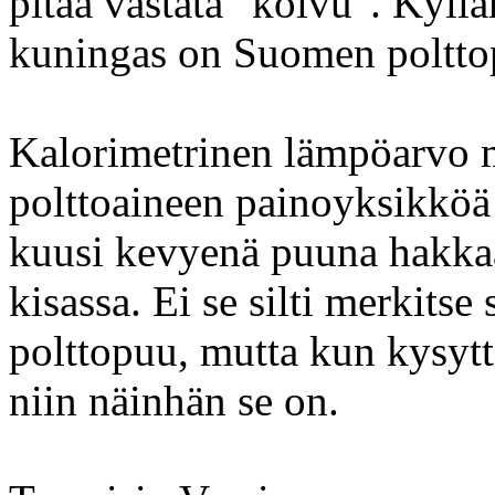
pitää vastata "koivu". Kyll
kuningas on Suomen polttop
Kalorimetrinen lämpöarvo m
polttoaineen painoyksikköä 
kuusi kevyenä puuna hakkaa
kisassa. Ei se silti merkitse 
polttopuu, mutta kun kysytt
niin näinhän se on.