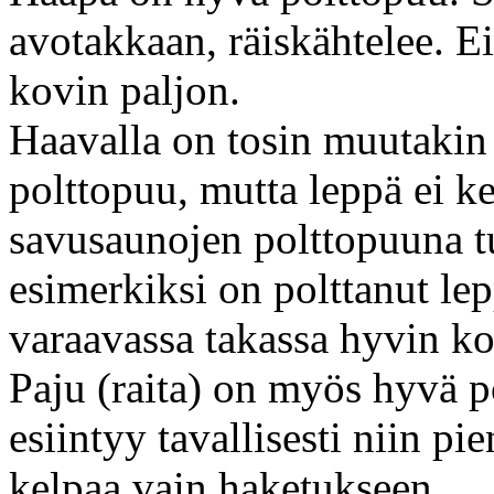
avotakkaan, räiskähtelee. E
kovin paljon.
Haavalla on tosin muutakin
polttopuu, mutta leppä ei k
savusaunojen polttopuuna t
esimerkiksi on polttanut lep
varaavassa takassa hyvin k
Paju (raita) on myös hyvä p
esiintyy tavallisesti niin pie
kelpaa vain haketukseen.