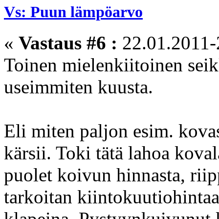
Vs: Puun lämpöarvo
«
Vastaus #6 :
22.01.2011-
Toinen mielenkiitoinen sei
useimmiten kuusta.
Eli miten paljon esim. kov
kärsii. Toki tätä lahoa kova
puolet koivun hinnasta, riip
tarkoitan kiintokuutiohintaa
klapeina. Pystyynkuivunut 