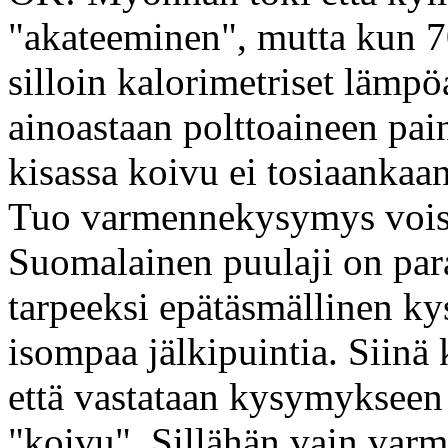
"akateeminen", mutta kun 70
silloin kalorimetriset lämpö
ainoastaan polttoaineen pai
kisassa koivu ei tosiaankaan
Tuo varmennekysymys vois
Suomalainen puulaji on par
tarpeeksi epätäsmällinen ky
isompaa jälkipuintia. Siinä 
että vastataan kysymykseen 
"koivu". Sillähän vain varmi