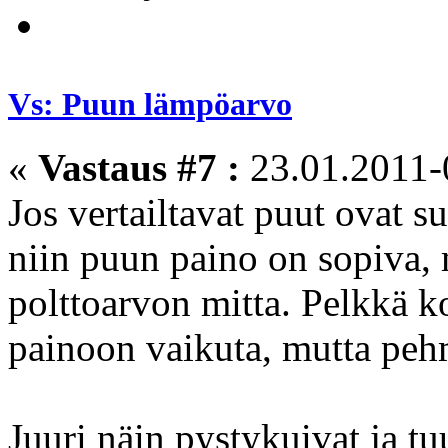
Vs: Puun lämpöarvo
«
Vastaus #7 :
23.01.2011-
Jos vertailtavat puut ovat su
niin puun paino on sopiva,
polttoarvon mitta. Pelkkä k
painoon vaikuta, mutta peh
Juuri näin pystykuivat ja t