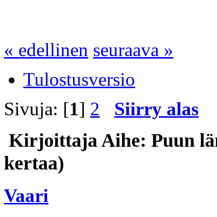
« edellinen
seuraava »
Tulostusversio
Sivuja: [
1
]
2
Siirry alas
Kirjoittaja
Aihe: Puun l
kertaa)
Vaari