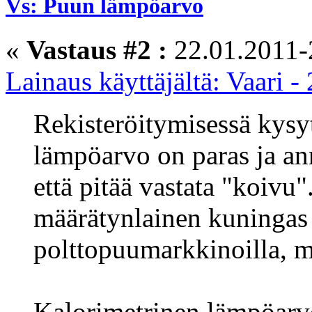
Vs: Puun lämpöarvo
«
Vastaus #2 :
22.01.2011-
Lainaus käyttäjältä: Vaari 
Rekisteröitymisessä kysyt
lämpöarvo on paras ja ann
että pitää vastata "koivu
määrätynlainen kuninga
polttopuumarkkinoilla, mu
Kalorimetrinen lämpöarvo