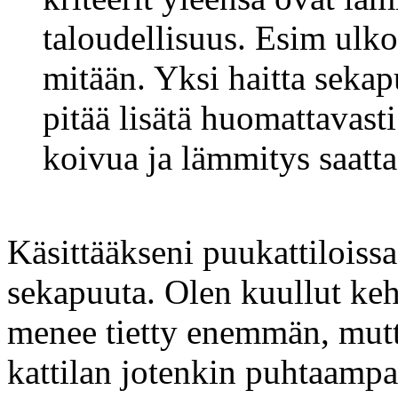
taloudellisuus. Esim ulko
mitään. Yksi haitta sekapu
pitää lisätä huomattavast
koivua ja lämmitys saatt
Käsittääkseni puukattiloiss
sekapuuta. Olen kuullut ke
menee tietty enemmän, mutta
kattilan jotenkin puhtaam