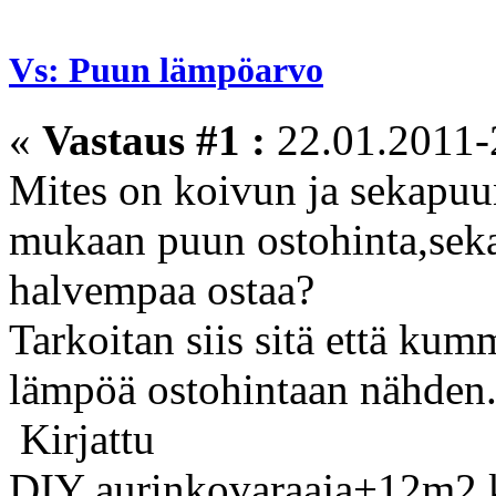
Vs: Puun lämpöarvo
«
Vastaus #1 :
22.01.2011-
Mites on koivun ja sekapuu
mukaan puun ostohinta,seka
halvempaa ostaa?
Tarkoitan siis sitä että ku
lämpöä ostohintaan nähden
Kirjattu
DIY aurinkovaraaja+12m2 