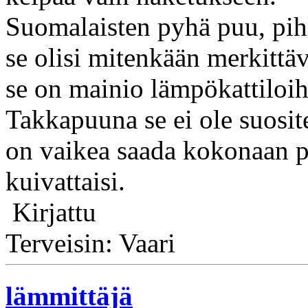
Suomalaisten pyhä puu, pihla
se olisi mitenkään merkittä
se on mainio lämpökattiloihi
Takkapuuna se ei ole suosite
on vaikea saada kokonaan p
kuivattaisi.
Kirjattu
Terveisin: Vaari
lämmittäjä