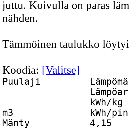
juttu. Koivulla on paras lä
nähden.
Tämmöinen taulukko löytyi
Koodia:
[Valitse]
Puulaji
Lämpöm
Lämpöar
kWh/kg
m3
kWh/pin
Mänty
4,15