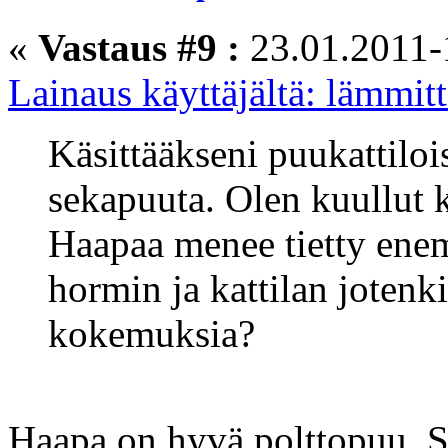
«
Vastaus #9 :
23.01.2011-
Lainaus käyttäjältä: lämmit
Käsittääkseni puukattiloi
sekapuuta. Olen kuullut 
Haapaa menee tietty enem
hormin ja kattilan joten
kokemuksia?
Haapa on hyvä polttopuu. S