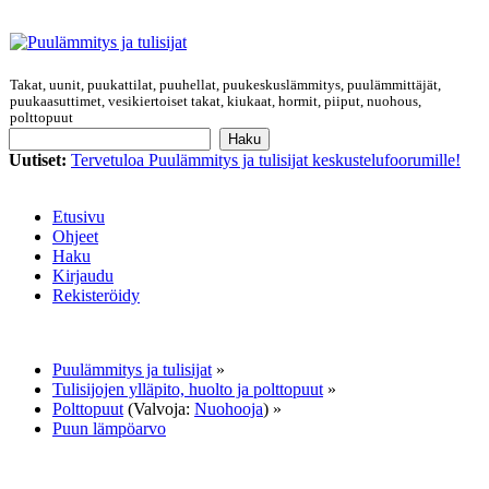
Takat, uunit, puukattilat, puuhellat, puukeskuslämmitys, puulämmittäjät,
puukaasuttimet, vesikiertoiset takat, kiukaat, hormit, piiput, nuohous,
polttopuut
Uutiset:
Tervetuloa Puulämmitys ja tulisijat keskustelufoorumille!
Etusivu
Ohjeet
Haku
Kirjaudu
Rekisteröidy
Puulämmitys ja tulisijat
»
Tulisijojen ylläpito, huolto ja polttopuut
»
Polttopuut
(Valvoja:
Nuohooja
) »
Puun lämpöarvo