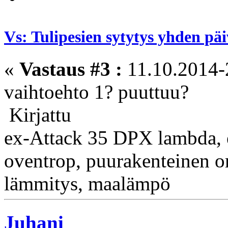
Vs: Tulipesien sytytys yhden pä
«
Vastaus #3 :
11.10.2014-
vaihtoehto 1? puuttuu?
Kirjattu
ex-Attack 35 DPX lambda, e
oventrop, puurakenteinen om
lämmitys, maalämpö
Juhani