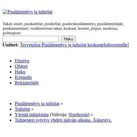
Takat, uunit, puukattilat, puuhellat, puukeskuslämmitys, puulämmittäjät,
puukaasuttimet, vesikiertoiset takat, kiukaat, hormit, piiput, nuohous,
polttopuut
Uutiset:
Tervetuloa Puulämmitys ja tulisijat keskustelufoorumille!
Etusivu
Ohjeet
Haku
Kirjaudu
Rekisteröidy
Puulämmitys ja tulisijat
»
Tulisijat
»
Yleistä tulisijoista
(Valvoja:
Nuohooja
) »
Tulipesien sytytys yhden päivän aikana. Äänestys.