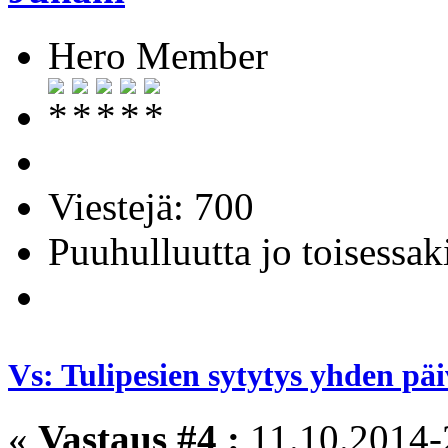
Hero Member
Viestejä: 700
Puuhulluutta jo toisessak
Vs: Tulipesien sytytys yhden pä
«
Vastaus #4 :
11.10.2014-