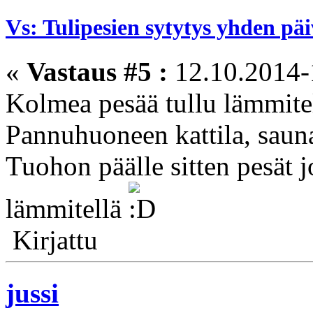
Vs: Tulipesien sytytys yhden pä
«
Vastaus #5 :
12.10.2014-
Kolmea pesää tullu lämmite
Pannuhuoneen kattila, sauna
Tuohon päälle sitten pesät jo
lämmitellä
Kirjattu
jussi