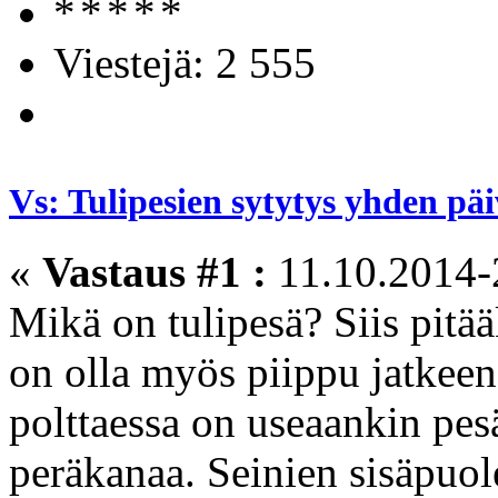
Viestejä: 2 555
Vs: Tulipesien sytytys yhden pä
«
Vastaus #1 :
11.10.2014-
Mikä on tulipesä? Siis pitää
on olla myös piippu jatkeen
polttaessa on useaankin pesää
peräkanaa. Seinien sisäpuole