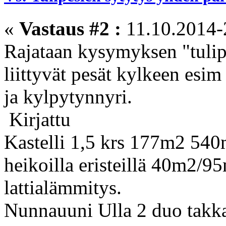
«
Vastaus #2 :
11.10.2014-
Rajataan kysymyksen "tulipe
liittyvät pesät kylkeen esim
ja kylpytynnyri.
Kirjattu
Kastelli 1,5 krs 177m2 540
heikoilla eristeillä 40m2/9
lattialämmitys.
Nunnauuni Ulla 2 duo takk