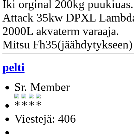
Iki orginal 200kg puukiuas.
Attack 35kw DPXL Lambda,
2000L akvaterm varaaja.
Mitsu Fh35(jäähdytykseen)
pelti
Sr. Member
Viestejä: 406