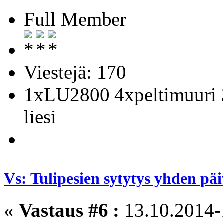
Full Member
Viestejä: 170
1xLU2800 4xpeltimuuri 
liesi
Vs: Tulipesien sytytys yhden pä
«
Vastaus #6 :
13.10.2014-