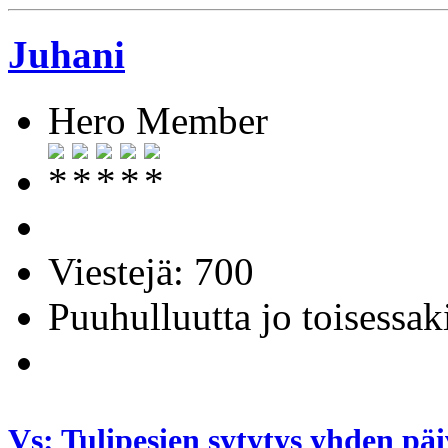
Juhani
Hero Member
Viestejä: 700
Puuhulluutta jo toisessak
Vs: Tulipesien sytytys yhden pä