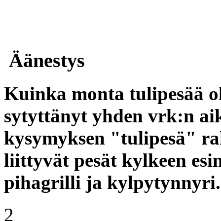
Äänestys
Kuinka monta tulipesää o
sytyttänyt yhden vrk:n a
kysymyksen "tulipesä" rak
liittyvät pesät kylkeen es
pihagrilli ja kylpytynnyri.
2