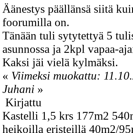
Äänestys päällänsä siitä kui
foorumilla on.
Tänään tuli sytytettyä 5 tuli
asunnossa ja 2kpl vapaa-aja
Kaksi jäi vielä kylmäksi.
«
Viimeksi muokattu: 11.10.
Juhani
»
Kirjattu
Kastelli 1,5 krs 177m2 540
heikoilla eristeillä 40m2/9