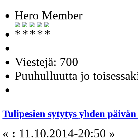
Hero Member
Viestejä: 700
Puuhulluutta jo toisessak
Tulipesien sytytys yhden päivän
«
:
11.10.2014-20:50 »