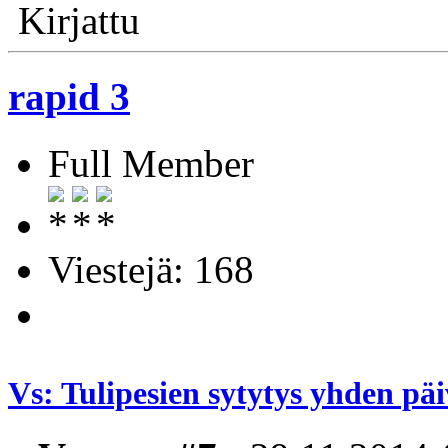
Kirjattu
rapid 3
Full Member
Viestejä: 168
Vs: Tulipesien sytytys yhden pä