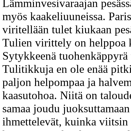
Lämminvesivaraajan pesässä 
myös kaakeliuuneissa. Paris
viritellään tulet kiukaan pes
Tulien virittely on helppoa 
Sytykkeenä tuohenkäppyrä ta
Tulitikkuja en ole enää pitk
paljon helpompaa ja halvem
kaasutohoa. Niitä on taloude
samaa joudu juoksuttamaan p
ihmettelevät, kuinka viitsi