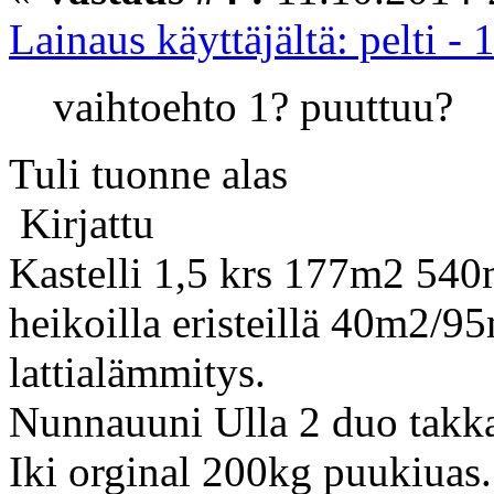
Lainaus käyttäjältä: pelti -
vaihtoehto 1? puuttuu?
Tuli tuonne alas
Kirjattu
Kastelli 1,5 krs 177m2 540
heikoilla eristeillä 40m2/9
lattialämmitys.
Nunnauuni Ulla 2 duo takk
Iki orginal 200kg puukiuas.