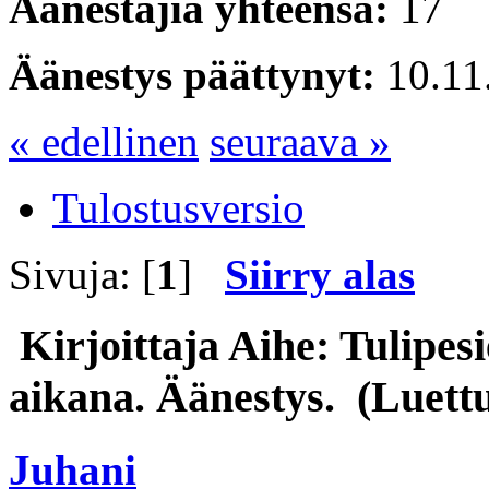
Äänestäjiä yhteensä:
17
Äänestys päättynyt:
10.11
« edellinen
seuraava »
Tulostusversio
Sivuja: [
1
]
Siirry alas
Kirjoittaja
Aihe: Tulipesi
aikana. Äänestys. (Luett
Juhani