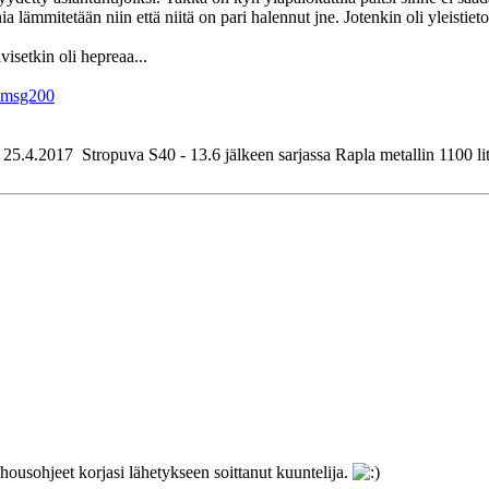
a lämmitetään niin että niitä on pari halennut jne. Jotenkin oli yleistie
visetkin oli hepreaa...
n#msg200
.4.2017 Stropuva S40 - 13.6 jälkeen sarjassa Rapla metallin 1100 litra
ohousohjeet korjasi lähetykseen soittanut kuuntelija.