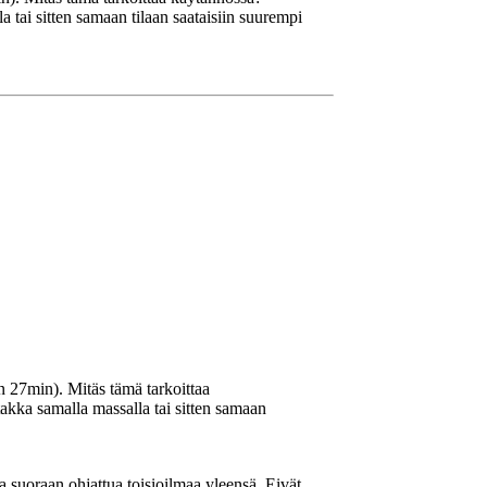
la tai sitten samaan tilaan saataisiin suurempi
n 27min). Mitäs tämä tarkoittaa
i takka samalla massalla tai sitten samaan
da suoraan ohjattua toisioilmaa yleensä. Eivät