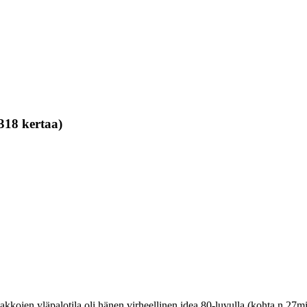
318 kertaa)
akkojen yläpalotila oli hänen virheellinen idea 80-luvulla (kohta n 27m