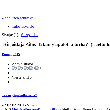
« edellinen
seuraava »
Tulostusversio
Sivuja: [
1
]
Siirry alas
Kirjoittaja
Aihe: Takan yläpalotila turha? (Luettu 6
lämmittäjä
Administrator
Viestejä: 110
Takan yläpalotila turha?
«
:
07.02.2011-22:37 »
Tässä
Metsäradion puulämmitysillassa
Heikki Hyytiäinen kertoo että t