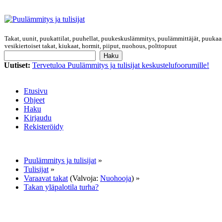
Takat, uunit, puukattilat, puuhellat, puukeskuslämmitys, puulämmittäjät, puukaa
vesikiertoiset takat, kiukaat, hormit, piiput, nuohous, polttopuut
Uutiset:
Tervetuloa Puulämmitys ja tulisijat keskustelufoorumille!
Etusivu
Ohjeet
Haku
Kirjaudu
Rekisteröidy
Puulämmitys ja tulisijat
»
Tulisijat
»
Varaavat takat
(Valvoja:
Nuohooja
) »
Takan yläpalotila turha?