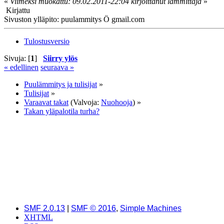
«
Viimeksi muokattu: 09.02.2011-22:04 kirjoittanut lämmittäjä
»
Kirjattu
Sivuston ylläpito: puulammitys Ö gmail.com
Tulostusversio
Sivuja: [
1
]
Siirry ylös
« edellinen
seuraava »
Puulämmitys ja tulisijat
»
Tulisijat
»
Varaavat takat
(Valvoja:
Nuohooja
) »
Takan yläpalotila turha?
SMF 2.0.13
|
SMF © 2016
,
Simple Machines
XHTML