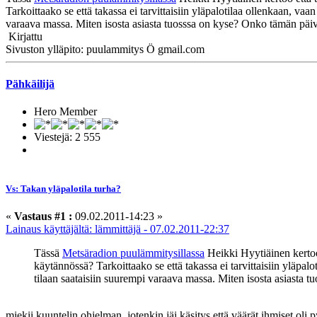
Tarkoittaako se että takassa ei tarvittaisiin yläpalotilaa ollenkaan, vaan
varaava massa. Miten isosta asiasta tuosssa on kyse? Onko tämän päivä
Kirjattu
Sivuston ylläpito: puulammitys Ö gmail.com
Pähkäilijä
Hero Member
Viestejä: 2 555
Vs: Takan yläpalotila turha?
«
Vastaus #1 :
09.02.2011-14:23 »
Lainaus käyttäjältä: lämmittäjä - 07.02.2011-22:37
Tässä
Metsäradion puulämmitysillassa
Heikki Hyytiäinen kertoo 
käytännössä? Tarkoittaako se että takassa ei tarvittaisiin yläpalo
tilaan saataisiin suurempi varaava massa. Miten isosta asiasta t
miekii kuuntelin ohjelman, jotenkin jäi käsitys että väärät ihmiset oli 