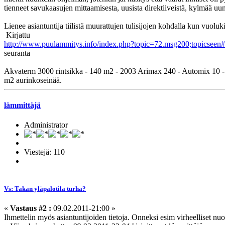
tienneet savukaasujen mittaamisesta, uusista direktiiveistä, kylmää uuni
Lienee asiantuntija tiilistä muurattujen tulisijojen kohdalla kun vuoluki
Kirjattu
http://www.puulammitys.info/index.php?topic=72.msg200;topicsee
seuranta
Akvaterm 3000 rintsikka - 140 m2 - 2003 Arimax 240 - Automix 10 - 25
m2 aurinkoseinää.
lämmittäjä
Administrator
Viestejä: 110
Vs: Takan yläpalotila turha?
«
Vastaus #2 :
09.02.2011-21:00 »
Ihmettelin myös asiantuntijoiden tietoja. Onneksi esim virheelliset nu