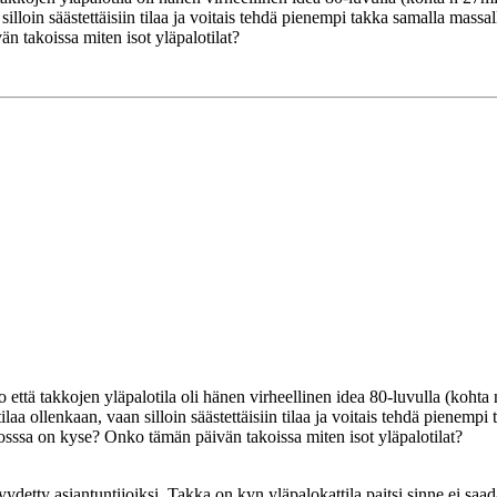
 silloin säästettäisiin tilaa ja voitais tehdä pienempi takka samalla massal
n takoissa miten isot yläpalotilat?
että takkojen yläpalotila oli hänen virheellinen idea 80-luvulla (kohta 
tilaa ollenkaan, vaan silloin säästettäisiin tilaa ja voitais tehdä pienemp
uosssa on kyse? Onko tämän päivän takoissa miten isot yläpalotilat?
pyydetty asiantuntijoiksi. Takka on kyn yläpalokattila paitsi sinne ei saa