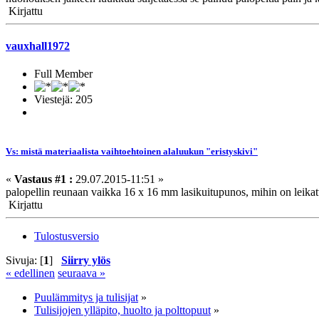
Kirjattu
vauxhall1972
Full Member
Viestejä: 205
Vs: mistä materiaalista vaihtoehtoinen alaluukun "eristyskivi"
«
Vastaus #1 :
29.07.2015-11:51 »
palopellin reunaan vaikka 16 x 16 mm lasikuitupunos, mihin on leikatt
Kirjattu
Tulostusversio
Sivuja: [
1
]
Siirry ylös
« edellinen
seuraava »
Puulämmitys ja tulisijat
»
Tulisijojen ylläpito, huolto ja polttopuut
»