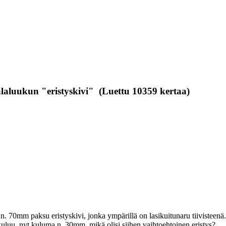
alaluukun "eristyskivi" (Luettu 10359 kertaa)
70mm paksu eristyskivi, jonka ympärillä on lasikuitunaru tiivisteenä. luu
kuluu. nyt kuluma n. 30mm. mikä olisi siihen vaihtoehtoinen eristys?