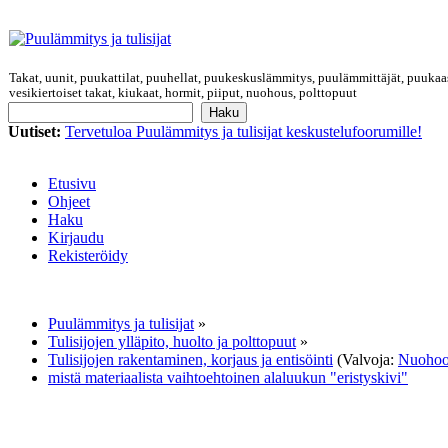
Takat, uunit, puukattilat, puuhellat, puukeskuslämmitys, puulämmittäjät, puukaa
vesikiertoiset takat, kiukaat, hormit, piiput, nuohous, polttopuut
Uutiset:
Tervetuloa Puulämmitys ja tulisijat keskustelufoorumille!
Etusivu
Ohjeet
Haku
Kirjaudu
Rekisteröidy
Puulämmitys ja tulisijat
»
Tulisijojen ylläpito, huolto ja polttopuut
»
Tulisijojen rakentaminen, korjaus ja entisöinti
(Valvoja:
Nuohoo
mistä materiaalista vaihtoehtoinen alaluukun "eristyskivi"