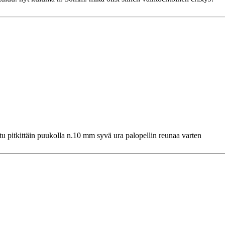
u pitkittäin puukolla n.10 mm syvä ura palopellin reunaa varten