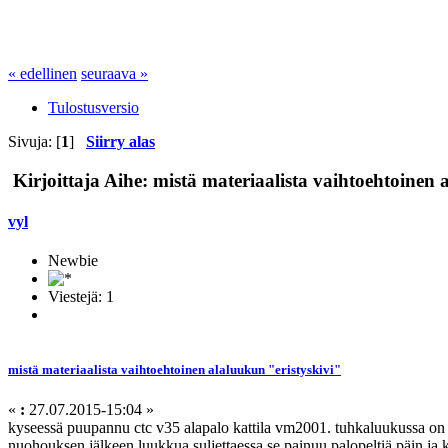
« edellinen
seuraava »
Tulostusversio
Sivuja: [
1
]
Siirry alas
Kirjoittaja
Aihe: mistä materiaalista vaihtoehtoinen 
vyl
Newbie
Viestejä: 1
mistä materiaalista vaihtoehtoinen alaluukun "eristyskivi"
«
:
27.07.2015-15:04 »
kyseessä puupannu ctc v35 alapalo kattila vm2001. tuhkaluukussa on n. 
nuohouksen jälkeen luukkua suljettaessa se painuu palopeltiä päin ja 