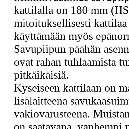
kattilalla on 180 mm (HS
mitoituksellisesti kattila
käyttämään myös epänorma
Savupiipun päähän asenn
ovat rahan tuhlaamista tu
pitkäikäisiä.
Kyseiseen kattilaan on m
lisälaitteena savukaasuimu
vakiovarusteena. Muist
on saatavana, vanhempi m