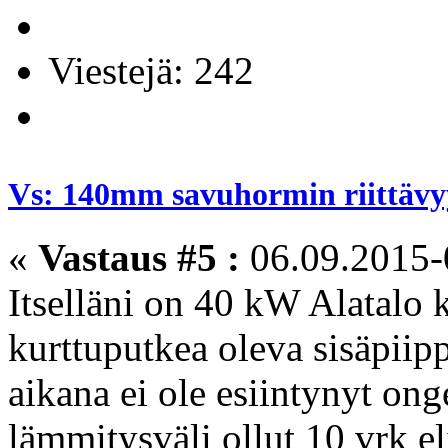
Viestejä: 242
Vs: 140mm savuhormin riittävyy
«
Vastaus #5 :
06.09.2015-
Itselläni on 40 kW Alatalo 
kurttuputkea oleva sisäpii
aikana ei ole esiintynyt ong
lämmitysväli ollut 10 vrk el