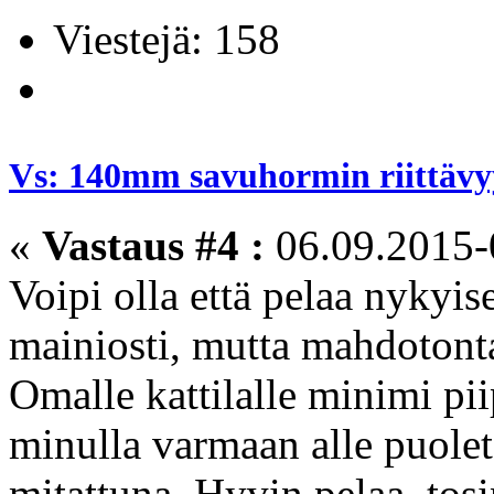
Viestejä: 158
Vs: 140mm savuhormin riittävyy
«
Vastaus #4 :
06.09.2015-
Voipi olla että pelaa nykyi
mainiosti, mutta mahdotonta
Omalle kattilalle minimi pii
minulla varmaan alle puolet 
mitattuna. Hyvin pelaa, tosi