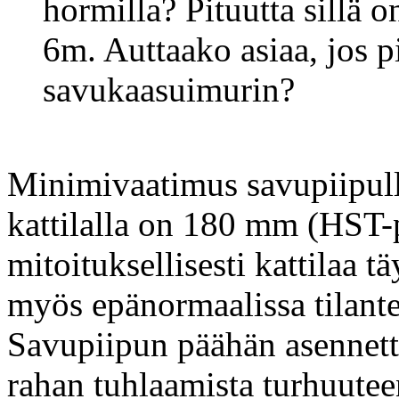
hormilla? Pituutta sillä on
6m. Auttaako asiaa, jos pi
savukaasuimurin?
Minimivaatimus savupiipul
kattilalla on 180 mm (HST-
mitoituksellisesti kattilaa 
myös epänormaalissa tilante
Savupiipun päähän asennett
rahan tuhlaamista turhuuteen