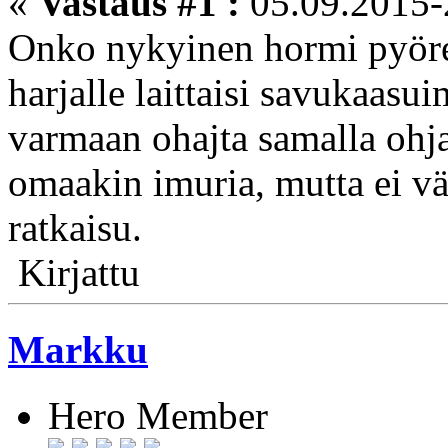
«
Vastaus #1 :
05.09.2015-
Onko nykyinen hormi pyöreä
harjalle laittaisi savukaasuim
varmaan ohajta samalla ohj
omaakin imuria, mutta ei väl
ratkaisu.
Kirjattu
Markku
Hero Member