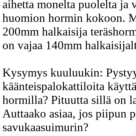
aihetta monelta puolelta ja 
huomion hormin kokoon. M
200mm halkaisija teräshorm
on vajaa 140mm halkaisijal
Kysymys kuuluukin: Pystyy
käänteispalokattiloita käyt
hormilla? Pituutta sillä on l
Auttaako asiaa, jos piipun p
savukaasuimurin?