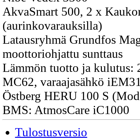
AkvaSmart 500, 2 x Kauko
(aurinkovarauksilla)
Latausryhmä Grundfos Ma
moottoriohjattu sunttaus
Lämmön tuotto ja kulutus:
MC62, varaajasähkö iEM31
Östberg HERU 100 S (Mod
BMS: AtmosCare iC1000
Tulostusversio