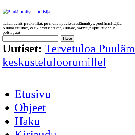
Takat, uunit, puukattilat, puuhellat, puukeskuslämmitys, puulämmittäjät,
puukaasuttimet, vesikiertoiset takat, kiukaat, hormit, piiput, nuohous,
polttopuut
Uutiset:
Tervetuloa Puulämm
keskustelufoorumille!
Etusivu
Ohjeet
Haku
Kirjaudu