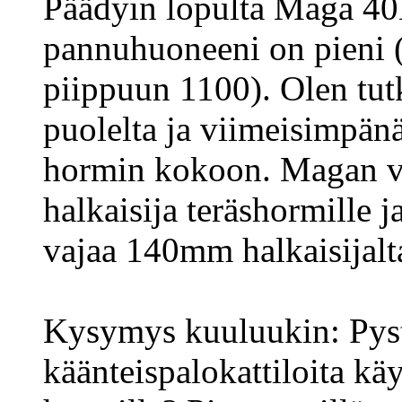
Päädyin lopulta Maga 40
pannuhuoneeni on pieni 
piippuun 1100). Olen tut
puolelta ja viimeisimpän
hormin kokoon. Magan 
halkaisija teräshormille 
vajaa 140mm halkaisijalt
Kysymys kuuluukin: Pys
käänteispalokattiloita kä