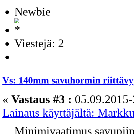
Newbie
Viestejä: 2
Vs: 140mm savuhormin riittävyy
«
Vastaus #3 :
05.09.2015-
Lainaus käyttäjältä: Markk
Minimivaatimus savupiip